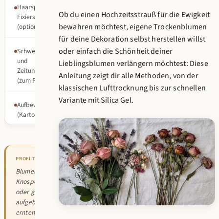
Haarspray oder
Ob du einen Hochzeitsstrauß für die Ewigkeit
Fixierspray
bewahren möchtest, eigene Trockenblumen
(optional)
für deine Dekoration selbst herstellen willst
oder einfach die Schönheit deiner
Schwere Bücher
und
Lieblingsblumen verlängern möchtest: Diese
Zeitungspapier
Anleitung zeigt dir alle Methoden, von der
(zum Pressen)
klassischen Lufttrocknung bis zur schnellen
Variante mit Silica Gel.
Aufbewahrungsbehälter
(Kartons, Papiertüten)
PROFI-TIPP
Blumen im
Knospenstadium
oder gerade
aufgeblüht
ernten, zu reife