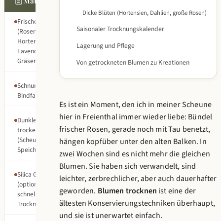
Materialliste
Dicke Blüten (Hortensien, Dahlien, große Rosen)
Frische Blumen
Saisonaler Trocknungskalender
(Rosen,
Hortensien,
Lagerung und Pflege
Lavendel,
Gräser u.v.m.)
Von getrockneten Blumen zu Kreationen
Schnur oder
Bindfaden
Es ist ein Moment, den ich in meiner Scheune
hier in Freienthal immer wieder liebe: Bündel
Dunkler,
frischer Rosen, gerade noch mit Tau benetzt,
trockener Raum
(Scheune, Keller,
hängen kopfüber unter den alten Balken. In
Speicher)
zwei Wochen sind es nicht mehr die gleichen
Blumen. Sie haben sich verwandelt, sind
Silica Gel
leichter, zerbrechlicher, aber auch dauerhafter
(optional, für
geworden.
Blumen trocknen
ist eine der
schnelle
ältesten Konservierungstechniken überhaupt,
Trocknung)
und sie ist unerwartet einfach.