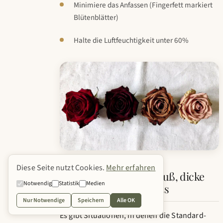
Minimiere das Anfassen (Fingerfett markiert
Blütenblätter)
Halte die Luftfeuchtigkeit unter 60%
Diese Seite nutzt Cookies.
Mehr erfahren
Spezialfälle: Brautstrauß, dicke
Notwendig
Statistik
Medien
Blumen, Arrangements
Nur Notwendige
Speichern
Alle OK
Es gibt Situationen, in denen die Standard-