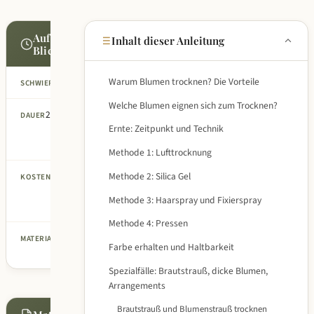
Auf einen
Inhalt dieser Anleitung
Blick
Warum Blumen trocknen? Die Vorteile
Anfänger
SCHWIERIGKEIT
Welche Blumen eignen sich zum Trocknen?
2-6 Wochen
DAUER
Ernte: Zeitpunkt und Technik
je nach
Methode
Methode 1: Lufttrocknung
Methode 2: Silica Gel
0-15 EUR
KOSTEN
(Silica Gel
Methode 3: Haarspray und Fixierspray
optional)
Methode 4: Pressen
7
MATERIALIEN
Farbe erhalten und Haltbarkeit
Stück
Spezialfälle: Brautstrauß, dicke Blumen,
Arrangements
Brautstrauß und Blumenstrauß trocknen